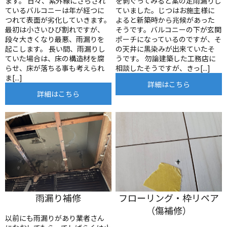
ます。 日々、紫外線にさらされ
を剥ぐってみると案の定雨漏りし
ているバルコニーは年が経つに
ていました。じつはお施主様に
つれて表面が劣化していきます。
よると新築時から兆候があった
最初は小さいひび割れですが、
そうです。バルコニーの下が玄関
段々大きくなり最悪、雨漏りを
ポーチになっているのですが、そ
起こします。 長い間、雨漏りし
の天井に黒染みが出来ていたそ
ていた場合は、床の構造材を腐
うです。 勿論建築した工務店に
らせ、床が落ちる事も考えられ
相談したそうですが、きっ[...]
ま[...]
詳細はこちら
詳細はこちら
雨漏り補修
フローリング・枠リペア
（傷補修）
以前にも雨漏りがあり業者さん