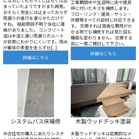
になおしてもらってしばらくは止
工事期間中や生活時に床や建具
まっていたようですがまた再発。
枠に付いたキズを補修します。
おそらく完全には止まっておらず
フローリング・建具・サッシ・
雨漏りの進行を遅らせただけで
外壁等すべての部材に対応できま
すね。 結局原因不明で当社に連
す。 交換すれば高価な費用がか
絡がありました。 コンクリート
かる物でも補修すれば見た目も
造は木造と違い雨漏りのルート
機能も変わりません。 交換する
が非常にわかりにくいです。雨水
前に一度ご検討して下さい。
が躯体の表面を走らず仕[...]
詳細はこちら
詳細はこちら
システムバス床補修
木製ウッドデッキ塗装
中古住宅の購入にあたりシステ
木製ウッドデッキは定期的なメ