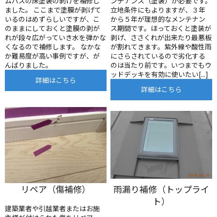
ムバスの床塗装の剥げを補修し
ンテナンス（塗装）が必要です。
ました。 ここまで塗膜が剥げて
立地条件にもよりますが、３年
いるのはめずらしいですが、こ
から５年が理想的なメンテナン
のままにしておくと塗膜の剥が
ス期間です。ほっておくと塗装が
れが段々広がっていき水を弾かな
剥げ、ささくれが出来たり最悪板
くなるので補修します。 なかな
が割れてきます。紫外線や酸性雨
か難易度が高い事例ですが、が
にさらされているので劣化する
んばりました。
のは当たり前です。いつまでもウ
ッドデッキを有効に使いたい[...]
詳細はこちら
詳細はこちら
リペア（傷補修）
雨漏り補修（トップライ
ト）
建築業者や引越業者またはお施