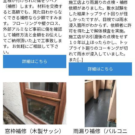
主様が付けられた傷をリペア
施工店より雨漏りの点検・補修
（補修）します。 材料を交換す
依頼がありました。散水試験を
ると高額でも、見た目わからな
した結果トップライト回りが怪
くできる補修なら少額ですみま
しかったですが、目視では雨水
す。 フローリングや壁クロス、
浸入箇所がわからず、依頼者に許
外部アルミなど事前に傷を確認
可を得た上で解体検査を実施。
して補修方法と金額をお伝えし
施工店がお引渡後の点検をせず
てご納得頂いた上で工事致しま
１０年以上ほったらかし、トッ
す。 お気軽にご相談して下さ
プライト廻りのコーキングが切
い。
れて雨水が浸入していました。
また[...]
詳細はこちら
詳細はこちら
窓枠補修（木製サッシ）
雨漏り補修（バルコニ