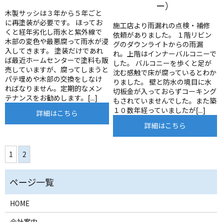
ー）
木製サッシは３年から５年ごと
に再塗装が必要です。 ほってお
施工店より雨漏れの点検・補修
くと経年劣化し雨水と紫外線で
依頼がありました。 １階リビン
木部の変色や最悪腐って雨水が浸
グのダウンライトからの雨漏
入してきます。 塗装だけであれ
れ。上階はインナーバルコニーで
ば最近ホームセンターで塗料も販
した。 バルコニーを歩くと足が
売していますが、腐ってしまうと
沈む感触で床が腐っているとわか
パテ埋めや木部の交換をしなけ
りました。 壁と防水の境目に水
ればなりません。定期的なメン
切板金が入っておらずコーキング
テナンスをお勧めします。[...]
もされていませんでした。また築
１０数年経っていましたが[...]
詳細はこちら
詳細はこちら
1
2
HOME
会社案内