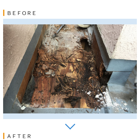
ＢＥＦＯＲＥ
ＡＦＴＥＲ