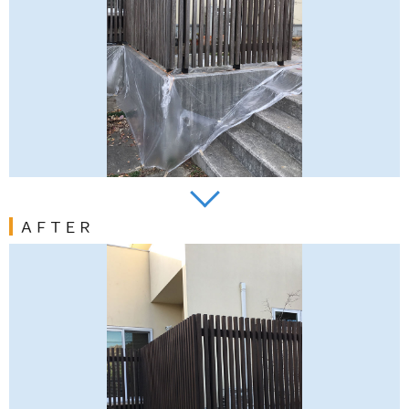
ＡＦＴＥＲ