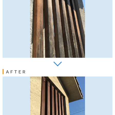
ＡＦＴＥＲ