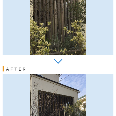
ＡＦＴＥＲ