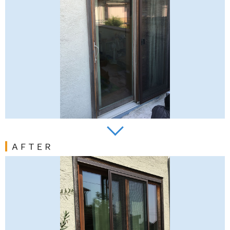
ＡＦＴＥＲ